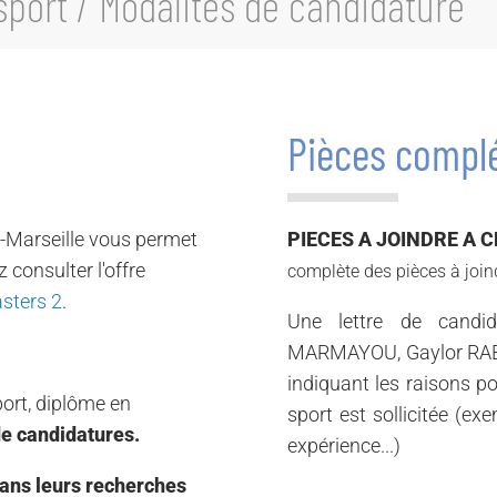
sport / Modalités de candidature
Pièces compl
ix-Marseille vous permet
PIECES A JOINDRE A 
 consulter l'offre
complète des pièces à joind
sters 2
.
Une lettre de candi
MARMAYOU, Gaylor RABU
indiquant les raisons po
port, diplôme en
sport est sollicitée (exe
e candidatures.
expérience...)
ans leurs recherches