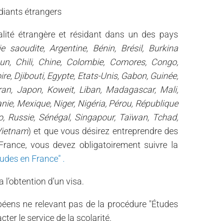
diants étrangers
alité étrangère et résidant dans un des pays
ie saoudite, Argentine, Bénin, Brésil, Burkina
un, Chili, Chine, Colombie, Comores, Congo,
re, Djibouti, Egypte, Etats-Unis, Gabon, Guinée,
 Iran, Japon, Koweit, Liban, Madagascar, Mali,
ie, Mexique, Niger, Nigéria, Pérou, République
 Russie, Sénégal, Singapour, Taïwan, Tchad,
 Vietnam
) et que vous désirez entreprendre des
France, vous devez obligatoirement suivre la
tudes en France" .
a l’obtention d’un visa.
éens ne relevant pas de la procédure "Études
ter le service de la scolarité.