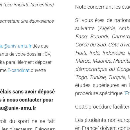
oit (peu importe la mention)
Note concernant les étu
Si vous êtes de nation
permettant une équivalence
suivants (
Algérie, Arab
Faso, Burundi, Camero
Corée du Sud, Côte d'Ivoi
au@univ-amu.fr
dès que
Haïti, Inde, Indonésie,
nts de votre dossier : CV,
Maroc, Maurice, Mauritan
udra parallèlement déposer
démocratique du Congo,
orme
E-candidat
ouverte
Togo, Tunisie, Turquie,
études supérieures en 
délais sans avoir déposé
procédure spécifique
"E
s à nous contacter pour
Cette procédure faciliter
eau@univ-amu.fr
Les étudiants non-europ
oit du sport ne se fait
en France" doivent contac
 les directeurs. Déposez