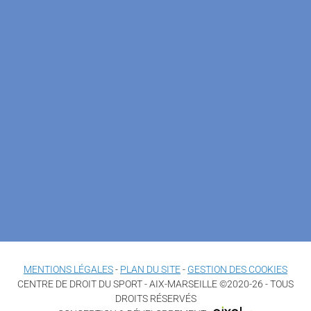
MENTIONS LÉGALES
-
PLAN DU SITE
-
GESTION DES COOKIES
CENTRE DE DROIT DU SPORT - AIX-MARSEILLE ©2020-26 - TOUS
DROITS RÉSERVÉS